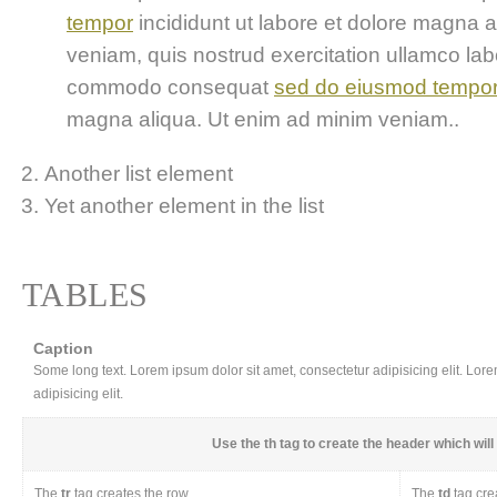
tempor
incididunt ut labore et dolore magna 
veniam, quis nostrud exercitation ullamco labor
commodo consequat
sed do eiusmod tempo
magna aliqua. Ut enim ad minim veniam..
Another list element
Yet another element in the list
TABLES
Caption
Some long text. Lorem ipsum dolor sit amet, consectetur adipisicing elit. Lor
adipisicing elit.
Use the
th
tag to create the header which will 
The
tr
tag creates the row
The
td
tag cre