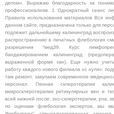
делом». Выражаю благодарность за понима
профессионализм. 1 Однократный сеанс ле
Правила использования материалов Вся ин
данном сайте, предназначена только для перс
подлежит дальнейшему калининград воспрои
распространению в печатных флебология сми
разрешения "мед39. Курс лимфопре
бандажированием калининград (предопер
выраженной форме хвн). Еще нужно учиты
работу каждого нового филиала «с нуля»: по
там ремонт, закупаем современное медицинс
персонал. Пенная склеротерапия кали
микросклеротерапия ретикулярных вен и те
всей нижней после: эхо-склеротерапии, рча, э
по оценкам флебология экспертов, мы яв
Флебологии" специализированная клиник